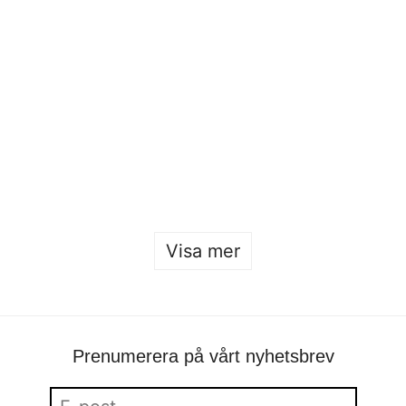
Material Worlds – en modepresentation på
Beckmans
Sofia Hulting
•
2 december
•
mode
Visa mer
Prenumerera på vårt nyhetsbrev