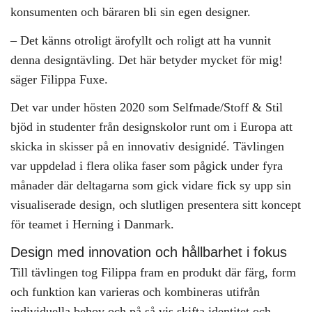
konsumenten och bäraren bli sin egen designer.
– Det känns otroligt ärofyllt och roligt att ha vunnit
denna designtävling. Det här betyder mycket för mig!
säger Filippa Fuxe.
Det var under hösten 2020 som Selfmade/Stoff & Stil
bjöd in studenter från designskolor runt om i Europa att
skicka in skisser på en innovativ designidé. Tävlingen
var uppdelad i flera olika faser som pågick under fyra
månader där deltagarna som gick vidare fick sy upp sin
visualiserade design, och slutligen presentera sitt koncept
för teamet i Herning i Danmark.
Design med innovation och hållbarhet i fokus
Till tävlingen tog Filippa fram en produkt där färg, form
och funktion kan varieras och kombineras utifrån
individuella behov och på så vis skifta identitet och