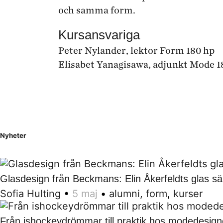
och samma form.
Kursansvariga
Peter Nylander, lektor Form 180 hp
Elisabet Yanagisawa, adjunkt Mode 1
Nyheter
Glasdesign från Beckmans: Elin Åkerfeldts glas sä
Sofia Hulting
•
5 maj
•
alumni
,
form
,
kurser
Från ishockeydrömmar till praktik hos modedesign