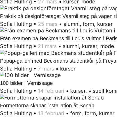
Sofia Hulting
•
27 mars
•
kurser
,
mode
Praktik på designföretaget Vaarnii steg på vägen til
Sofia Hulting
•
25 mars
•
alumni
,
form
,
kurser
Från examen på Beckmans till Louis Vuitton i Pari
Sofia Hulting
•
21 mars
•
alumni
,
kurser
,
mode
Popup-galleri med Beckmans studentkår på Freya
Sofia Hulting
•
7 mars
•
kurser
100 bilder | Vernissage
Sofia Hulting
•
14 februari
•
kurser
,
visuell ko
Formettorna skapar installation åt Senab
Sofia Hulting
•
13 februari
•
form
,
form
,
kurser