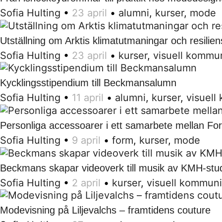
Sofia Hulting
•
23 april
•
alumni
,
kurser
,
mode
Utställning om Arktis klimatutmaningar och resilien
Sofia Hulting
•
23 april
•
kurser
,
visuell kommu
Kycklingsstipendium till Beckmansalumn
Sofia Hulting
•
11 april
•
alumni
,
kurser
,
visuell
Personliga accessoarer i ett samarbete mellan F
Sofia Hulting
•
9 april
•
form
,
kurser
,
mode
Beckmans skapar videoverk till musik av KMH-stu
Sofia Hulting
•
2 april
•
kurser
,
visuell kommuni
Modevisning på Liljevalchs – framtidens couture