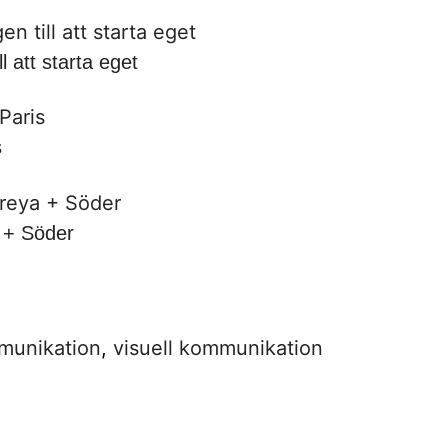
l att starta eget
s
 + Söder
mmunikation
,
visuell kommunikation