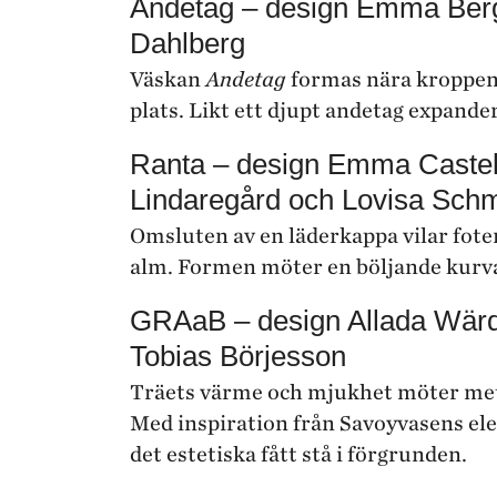
Andetag – design Emma Berg,
Dahlberg
Väskan
Andetag
formas nära kroppen 
plats. Likt ett djupt andetag expander
Ranta – design Emma Castel,
Lindaregård och Lovisa Schm
Omsluten av en läderkappa vilar foten
alm. Formen möter en böljande kurva
GRAaB – design Allada Wärde
Tobias Börjesson
Träets värme och mjukhet möter meta
Med inspiration från Savoyvasens ele
det estetiska fått stå i förgrunden.