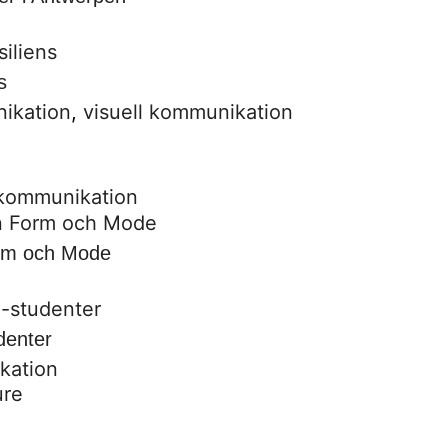
s
nikation
,
visuell kommunikation
 kommunikation
orm och Mode
denter
kation