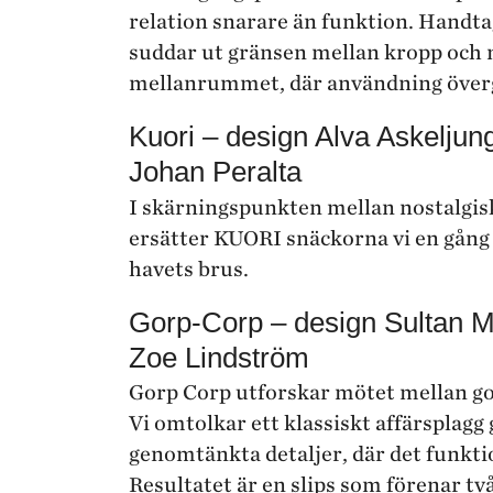
relation snarare än funktion. Handta
suddar ut gränsen mellan kropp och m
mellanrummet, där användning överg
Kuori – design Alva Askeljun
Johan Peralta
I skärningspunkten mellan nostalgisk
ersätter KUORI snäckorna vi en gång hö
havets brus.
Gorp-Corp – design Sultan M
Zoe Lindström
Gorp Corp utforskar mötet mellan go
Vi omtolkar ett klassiskt affärsplag
genomtänkta detaljer, där det funkti
Resultatet är en slips som förenar två