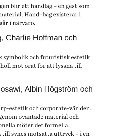
gen blir ett handlag – en gest som
aterial. Hand–bag existerar i
år i närvaro.
g, Charlie Hoffman och
 symbolik och futuristisk estetik
ll mot örat för att lyssna till
osawi, Albin Högström och
rp-estetik och corporate-världen.
g genom oväntade material och
onella möter det formella.
 till synes motsatta uttryck – i en