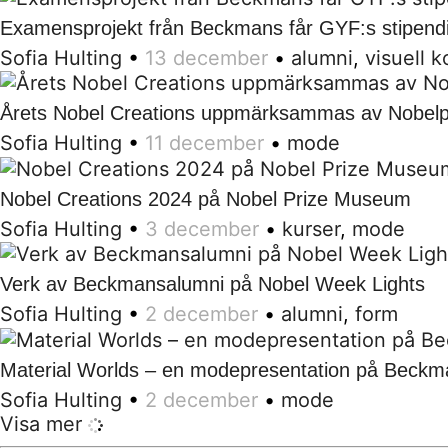
Examensprojekt från Beckmans får GYF:s stipen
Sofia Hulting
•
13 december
•
alumni
,
visuell 
Årets Nobel Creations uppmärksammas av Nobelp
Sofia Hulting
•
11 december
•
mode
Nobel Creations 2024 på Nobel Prize Museum
Sofia Hulting
•
3 december
•
kurser
,
mode
Verk av Beckmansalumni på Nobel Week Lights
Sofia Hulting
•
2 december
•
alumni
,
form
Material Worlds – en modepresentation på Beckm
Sofia Hulting
•
2 december
•
mode
Visa mer