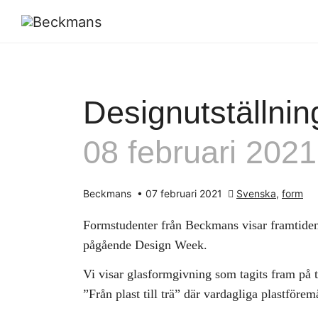
Designutställni
08 februari 2021
Beckmans
•
07 februari 2021
Svenska
,
form
Formstudenter från Beckmans visar framtiden
pågående Design Week.
Vi visar glasformgivning som tagits fram på 
”Från plast till trä” där vardagliga plastföremål