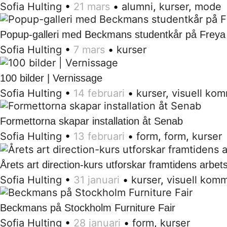
Sofia Hulting
•
21 mars
•
alumni
,
kurser
,
mode
Popup-galleri med Beckmans studentkår på Freya
Sofia Hulting
•
7 mars
•
kurser
100 bilder | Vernissage
Sofia Hulting
•
14 februari
•
kurser
,
visuell ko
Formettorna skapar installation åt Senab
Sofia Hulting
•
13 februari
•
form
,
form
,
kurser
Årets art direction-kurs utforskar framtidens arbet
Sofia Hulting
•
31 januari
•
kurser
,
visuell kom
Beckmans på Stockholm Furniture Fair
Sofia Hulting
•
28 januari
•
form
,
kurser