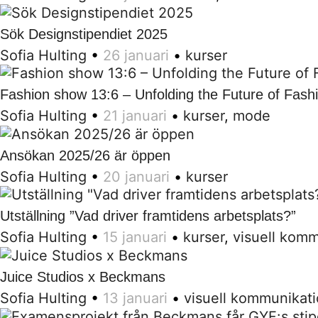
Sök Designstipendiet 2025
Sofia Hulting
•
26 januari
•
kurser
Fashion show 13:6 – Unfolding the Future of Fash
Sofia Hulting
•
21 januari
•
kurser
,
mode
Ansökan 2025/26 är öppen
Sofia Hulting
•
20 januari
•
kurser
Utställning ”Vad driver framtidens arbetsplats?”
Sofia Hulting
•
15 januari
•
kurser
,
visuell komm
Juice Studios x Beckmans
Sofia Hulting
•
13 januari
•
visuell kommunikat