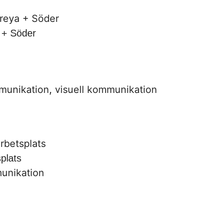
 + Söder
mmunikation
,
visuell kommunikation
splats
munikation