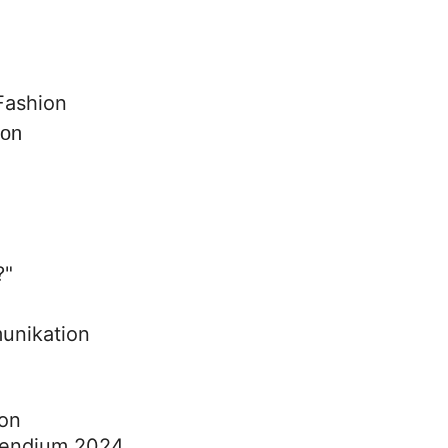
ion
unikation
ion