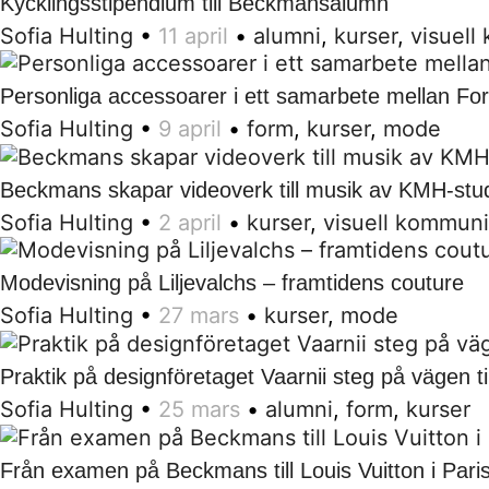
Kycklingsstipendium till Beckmansalumn
Sofia Hulting
•
11 april
•
alumni
,
kurser
,
visuell
Personliga accessoarer i ett samarbete mellan F
Sofia Hulting
•
9 april
•
form
,
kurser
,
mode
Beckmans skapar videoverk till musik av KMH-stu
Sofia Hulting
•
2 april
•
kurser
,
visuell kommuni
Modevisning på Liljevalchs – framtidens couture
Sofia Hulting
•
27 mars
•
kurser
,
mode
Praktik på designföretaget Vaarnii steg på vägen til
Sofia Hulting
•
25 mars
•
alumni
,
form
,
kurser
Från examen på Beckmans till Louis Vuitton i Pari