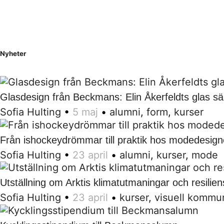
Nyheter
Glasdesign från Beckmans: Elin Åkerfeldts glas sä
Sofia Hulting
•
5 maj
•
alumni
,
form
,
kurser
Från ishockeydrömmar till praktik hos modedesign
Sofia Hulting
•
23 april
•
alumni
,
kurser
,
mode
Utställning om Arktis klimatutmaningar och resilien
Sofia Hulting
•
23 april
•
kurser
,
visuell kommu