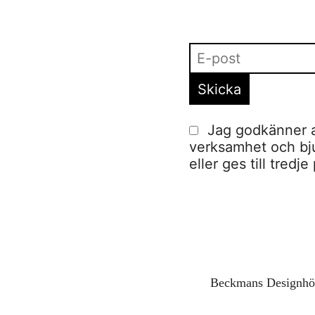
Jag godkänner a
verksamhet och bjud
eller ges till tred
Beckmans Designhög