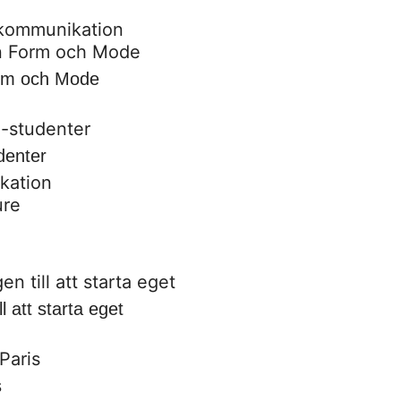
 kommunikation
orm och Mode
denter
kation
l att starta eget
s