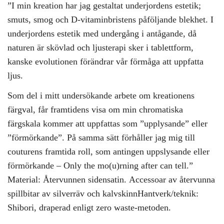
”I min kreation har jag gestaltat underjordens estetik;
smuts, smog och D-vitaminbristens påföljande blekhet. I
underjordens estetik med undergång i antågande, då
naturen är skövlad och ljusterapi sker i tablettform,
kanske evolutionen förändrar vår förmåga att uppfatta
ljus.
Som del i mitt undersökande arbete om kreationens
färgval, får framtidens visa om min chromatiska
färgskala kommer att uppfattas som ”upplysande” eller
”förmörkande”. På samma sätt förhåller jag mig till
couturens framtida roll, som antingen uppslysande eller
förmörkande – Only the mo(u)rning after can tell.”
Material: Återvunnen sidensatin. Accessoar av återvunna
spillbitar av silverräv och kalvskinnHantverk/teknik:
Shibori, draperad enligt zero waste-metoden.