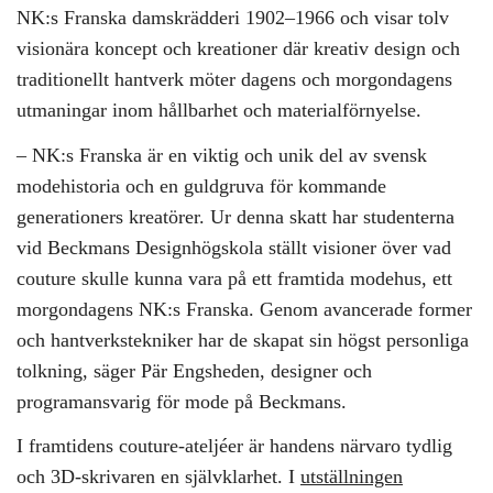
NK:s Franska damskrädderi 1902–1966 och visar tolv
visionära koncept och kreationer där kreativ design och
traditionellt hantverk möter dagens och morgondagens
utmaningar inom hållbarhet och materialförnyelse.
– NK:s Franska är en viktig och unik del av svensk
modehistoria och en guldgruva för kommande
generationers kreatörer. Ur denna skatt har studenterna
vid Beckmans Designhögskola ställt visioner över vad
couture skulle kunna vara på ett framtida modehus, ett
morgondagens NK:s Franska. Genom avancerade former
och hantverkstekniker har de skapat sin högst personliga
tolkning, säger Pär Engsheden, designer och
programansvarig för mode på Beckmans.
I framtidens couture-ateljéer är handens närvaro tydlig
och 3D-skrivaren en självklarhet. I
utställningen