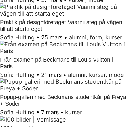
Sofia Hulting
•
27 mars
•
kurser
,
mode
Praktik på designföretaget Vaarnii steg på vägen
till att starta eget
Sofia Hulting
•
25 mars
•
alumni
,
form
,
kurser
Från examen på Beckmans till Louis Vuitton i
Paris
Sofia Hulting
•
21 mars
•
alumni
,
kurser
,
mode
Popup-galleri med Beckmans studentkår på Freya
+ Söder
Sofia Hulting
•
7 mars
•
kurser