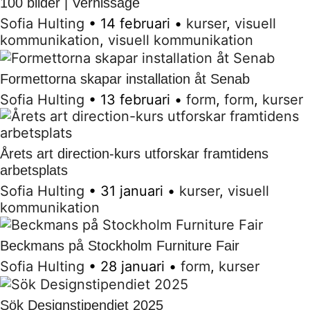
100 bilder | Vernissage
Sofia Hulting
•
14 februari
•
kurser
,
visuell
kommunikation
,
visuell kommunikation
Formettorna skapar installation åt Senab
Sofia Hulting
•
13 februari
•
form
,
form
,
kurser
Årets art direction-kurs utforskar framtidens
arbetsplats
Sofia Hulting
•
31 januari
•
kurser
,
visuell
kommunikation
Beckmans på Stockholm Furniture Fair
Sofia Hulting
•
28 januari
•
form
,
kurser
Sök Designstipendiet 2025