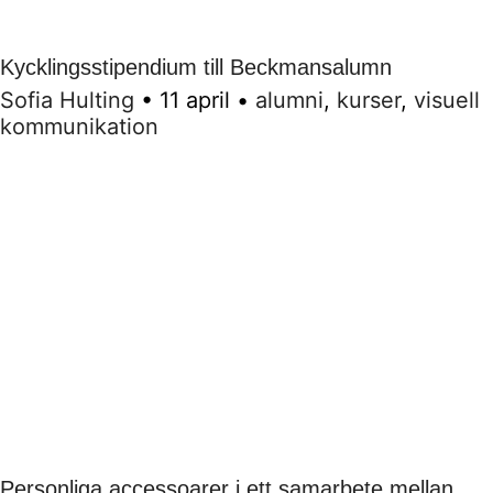
Kycklingsstipendium till Beckmansalumn
Sofia Hulting
•
11 april
•
alumni
,
kurser
,
visuell
kommunikation
Personliga accessoarer i ett samarbete mellan