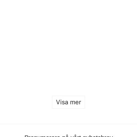
Modevisning – examen 2024
Sofia Hulting
•
4 april
•
mode
Visa mer