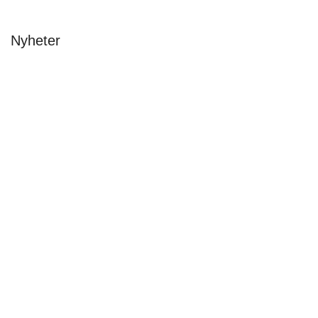
Nyheter
Beckmansstudenter presenterar åtta
framtidsvisioner för Lidingö