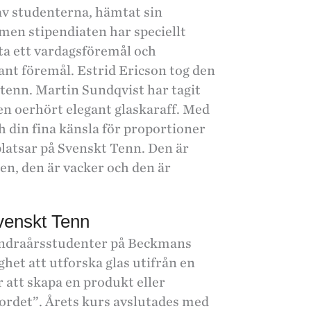
av studenterna, hämtat sin
 men stipendiaten har speciellt
 ta ett vardagsföremål och
gant föremål. Estrid Ericson tog den
 tenn. Martin Sundqvist har tagit
en oerhört elegant glaskaraff. Med
h din fina känsla för proportioner
platsar på Svenskt Tenn. Den är
ien, den är vacker och den är
venskt Tenn
 andraårsstudenter på Beckmans
et att utforska glas utifrån en
 att skapa en produkt eller
ordet”. Årets kurs avslutades med