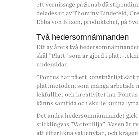
ett vernissage på Senab då stipen
delades ut av Thommy Bindefeld, Cre
Ebba von Blixen, produktchef, på Sv
Två hedersomnämnanden
Ett av årets två hedersomnämnanden 
skål ”Plätt” som är gjord i plätt-tek
undersidan.
”Pontus har på ett konstnärligt sätt 
plättmetoden, som många arbetade m
lekfullhet och kreativitet har Pontus
känns samtida och skulle kunna lyfta
Det andra hedersomnämnandet gick t
sticklingvas ”Vattenlilja”. Vasen är t
att efterlikna vattenytan, och kragen 