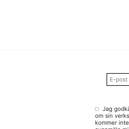
fashion in Stockholm
visuell kommunikation
,
visuell kommunikation
Sofia Hulting
•
10 februari
Jag godkä
om sin verks
kommer inte a