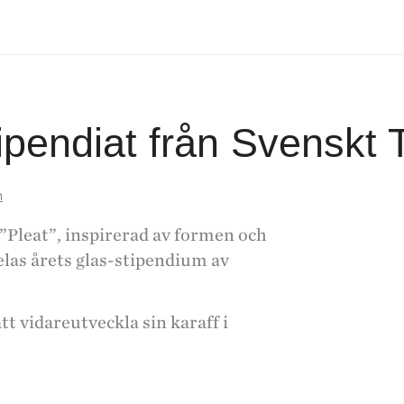
ipendiat från Svenskt 
m
Pleat”, inspirerad av formen och
delas årets glas-stipendium av
t vidareutveckla sin karaff i