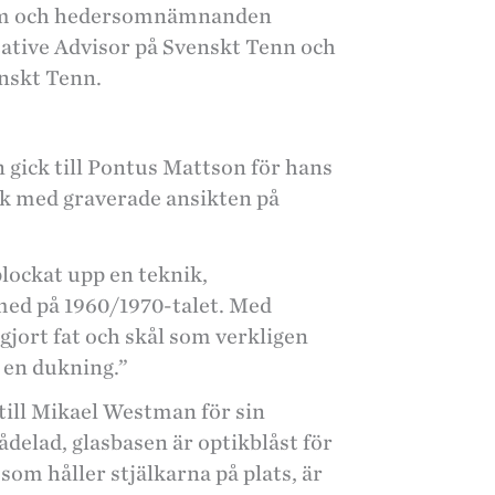
dium och hedersomnämnanden
ative Advisor på Svenskt Tenn och
enskt Tenn.
gick till Pontus Mattson för hans
nik med graverade ansikten på
plockat upp en teknik,
ed på 1960/1970-talet. Med
 gjort fat och skål som verkligen
 en dukning.”
ill Mikael Westman för sin
vådelad, glasbasen är optikblåst för
som håller stjälkarna på plats, är