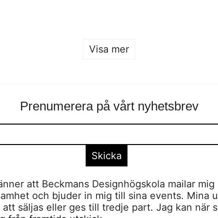
Sofia Hulting
•
25 januari
•
form
,
form
Visa mer
Prenumerera på vårt nyhetsbrev
nner att Beckmans Designhögskola mailar mig 
amhet och bjuder in mig till sina events. Mina u
tt säljas eller ges till tredje part. Jag kan när 