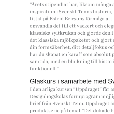
”Årets stipendiat har, liksom många 
inspiration i Svenskt Tenns historia,
tittat på Estrid Ericsons förmåga att
omvandla det till ett vackert och ele
klassiska syltkrukan och gjorde den i
det klassiska mjölkpaketet och gjort 
din formsäkerhet, ditt detaljfokus oc
har du skapat en karaff som absolut 
samtida, med en blinkning till histor
funktionell.”
Glaskurs i samarbete med S
I den årliga kursen ”Uppdraget” får
Designhögskolas formprogram möjligh
brief från Svenskt Tenn. Uppdraget är
produktserie på temat ”Det dukade b