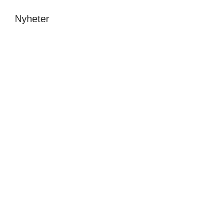
Nyheter
Avslutning &
New fonts – a one
stipendier 2026
day festival at
Beckmans
Malin Carle
•
8 juni
Sofia Hulting
•
1 juni