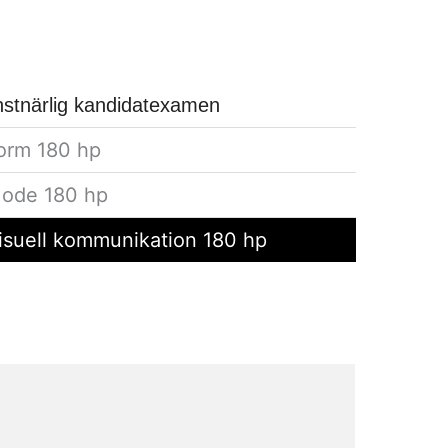
stnärlig kandidatexamen
orm 180 hp
ode 180 hp
isuell kommunikation 180 hp