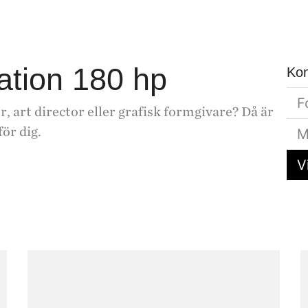
ation 180 hp
Kon
F
 art director eller grafisk formgivare? Då är
ör dig.
M
V