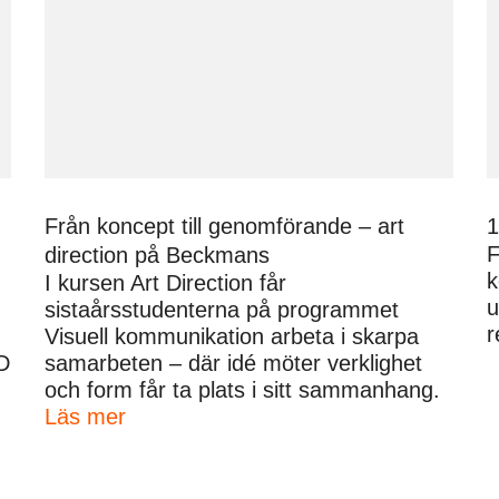
Från koncept till genomförande – art
1
F
direction på Beckmans
k
I kursen Art Direction får
u
sistaårsstudenterna på programmet
r
Visuell kommunikation arbeta i skarpa
D
samarbeten – där idé möter verklighet
och form får ta plats i sitt sammanhang.
Läs mer